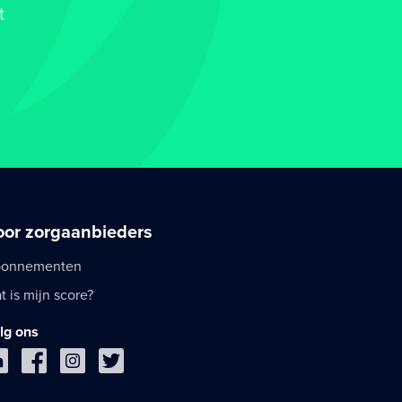
t
oor zorgaanbieders
onnementen
t is mijn score?
lg ons