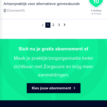
10
Artsenpraktijk voor alternatieve geneeskunde
Doorwerth
1 review
op Google
1
2
3
Sluit nu je gratis abonnement af
Maak je praktijk/zorgorganisatie beter
zichtbaar met Zorgscore en krijg meer
aanmeldingen.
Kies jouw abonnement