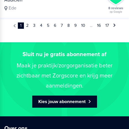
Audicien
Ede
8 reviews
op Google
1
2
3
4
5
6
7
8
9
10
...
16
17
Sluit nu je gratis abonnement af
Maak je praktijk/zorgorganisatie beter
zichtbaar met Zorgscore en krijg meer
aanmeldingen.
Kies jouw abonnement
Over ons