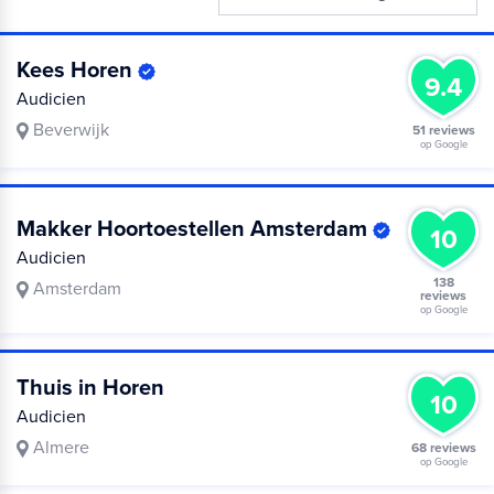
Kees Horen
9.4
Audicien
Beverwijk
51 reviews
op Google
Makker Hoortoestellen Amsterdam
10
Audicien
138
Amsterdam
reviews
op Google
Thuis in Horen
10
Audicien
Almere
68 reviews
op Google