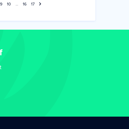
9
10
...
16
17
f
t