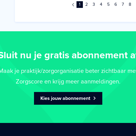
1
2
3
4
5
6
7
8
Sluit nu je gratis abonnement a
Maak je praktijk/zorgorganisatie beter zichtbaar me
Zorgscore en krijg meer aanmeldingen.
Kies jouw abonnement