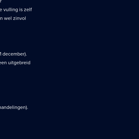
r
 vulling is zelf
n wel zinvol
31 december).
een uitgebreid
handelingen).