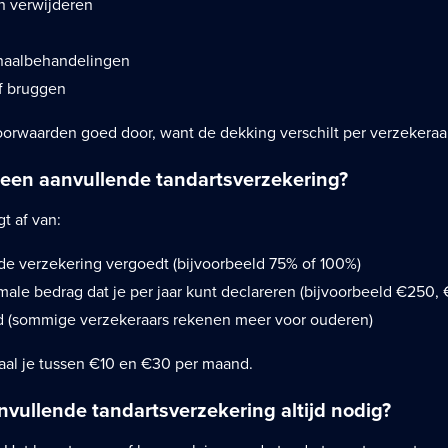
n verwijderen
n
naalbehandelingen
f bruggen
oorwaarden goed door, want de dekking verschilt per verzekeraar
 een aanvullende tandartsverzekering?
t af van:
de verzekering vergoedt (bijvoorbeeld 75% of 100%)
ale bedrag dat je per jaar kunt declareren (bijvoorbeeld €250,
jd (sommige verzekeraars rekenen meer voor ouderen)
al je tussen €10 en €30 per maand.
anvullende tandartsverzekering altijd nodig?