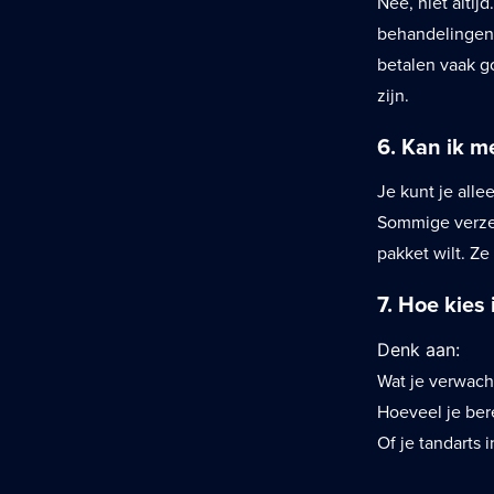
Nee, niet altij
behandelingen j
betalen vaak g
zijn.
6. Kan ik m
Je kunt je alle
Sommige verzek
pakket wilt. Z
7. Hoe kies
Denk aan:
Wat je verwach
Hoeveel je ber
Of je tandarts 