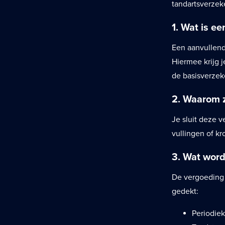
tandartsverzek
1. Wat is e
Een aanvullend
Hiermee krijg 
de basisverzek
2. Waarom z
Je sluit deze v
vullingen of kr
3. Wat word
De vergoeding h
gedekt:
Periodiek