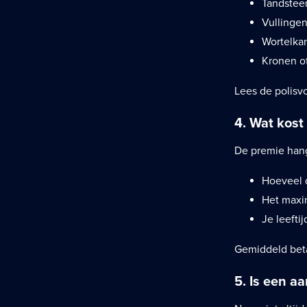
Tandstee
Vullinge
Wortelka
Kronen o
Lees de polisv
4. Wat kost
De premie hang
Hoeveel 
Het maxim
Je leefti
Gemiddeld beta
5. Is een a