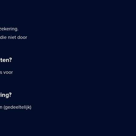
zekering.
die niet door
iten?
s voor
ing?
 (gedeeltelijk)