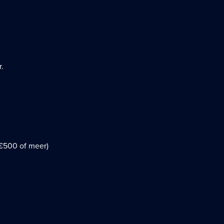
.
 €500 of meer)