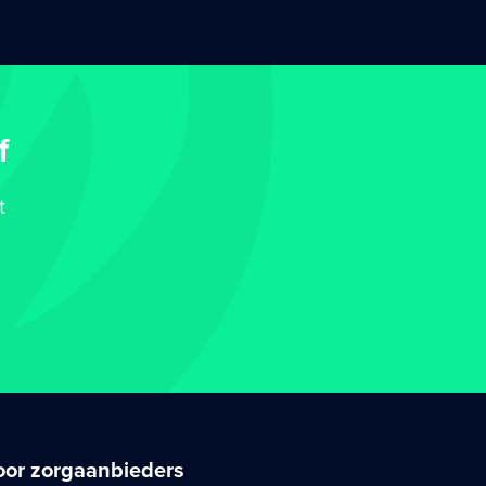
f
t
oor zorgaanbieders