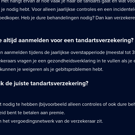
d. Het hangt ervan af hoe vaak je naar de tandarts gaat en wat voo
e nodig hebt. Voor alleen jaarlijkse controles en een incidentele
oedkoper. Heb je dure behandelingen nodig? Dan kan verzekere
e altijd aanmelden voor een tandartsverzekering?
en aanmelden tijdens de jaarlijkse overstapperiode (meestal tot 
eraars vragen je een gezondheidsverklaring in te vullen als je 
e kunnen je weigeren als je gebitsproblemen hebt.
 ik de juiste tandartsverzekering?
t nodig te hebben (bijvoorbeeld alleen controles of ook dure be
eid bent te betalen aan premie.
in het vergoedingsnetwerk van de verzekeraar zit.