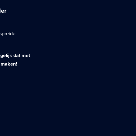
der
espreide
gelijk dat met
e maken!