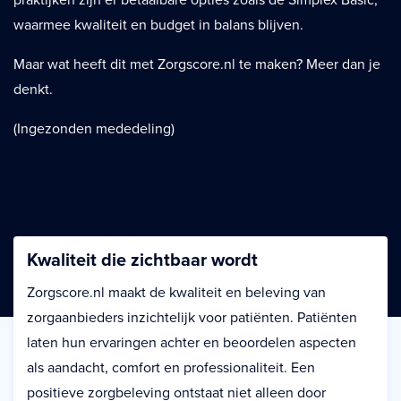
praktijken zijn er betaalbare opties zoals de Simplex Basic,
waarmee kwaliteit en budget in balans blijven.
Maar wat heeft dit met Zorgscore.nl te maken? Meer dan je
denkt.
(Ingezonden mededeling)
Kwaliteit die zichtbaar wordt
Zorgscore.nl maakt de kwaliteit en beleving van
zorgaanbieders inzichtelijk voor patiënten. Patiënten
laten hun ervaringen achter en beoordelen aspecten
als aandacht, comfort en professionaliteit. Een
positieve zorgbeleving ontstaat niet alleen door