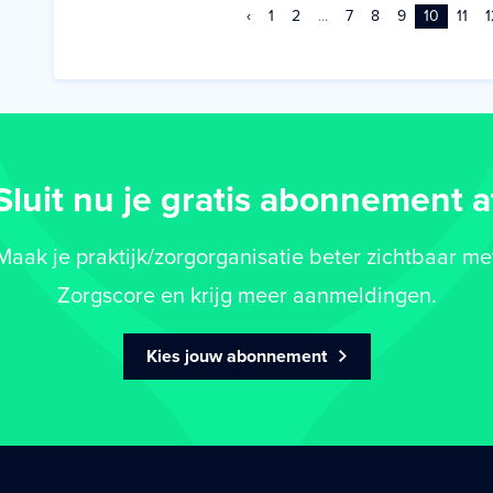
‹
1
2
...
7
8
9
10
11
1
Sluit nu je gratis abonnement a
Maak je praktijk/zorgorganisatie beter zichtbaar me
Zorgscore en krijg meer aanmeldingen.
Kies jouw abonnement