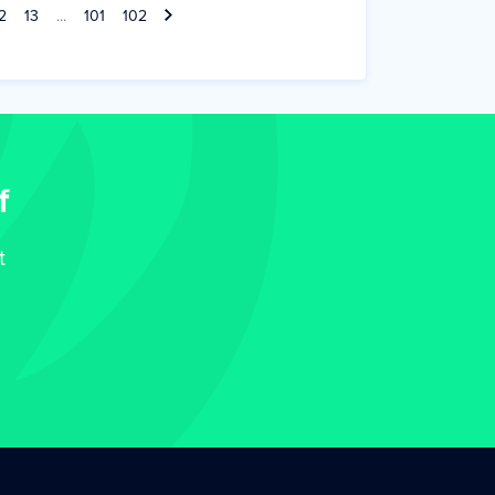
2
13
...
101
102
f
t