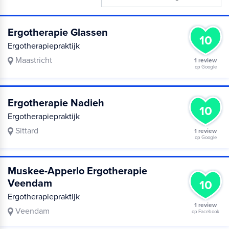
Ergotherapie Glassen
10
Ergotherapiepraktijk
Maastricht
1 review
op Google
Ergotherapie Nadieh
10
Ergotherapiepraktijk
Sittard
1 review
op Google
Muskee-Apperlo Ergotherapie
Veendam
10
Ergotherapiepraktijk
1 review
Veendam
op Facebook