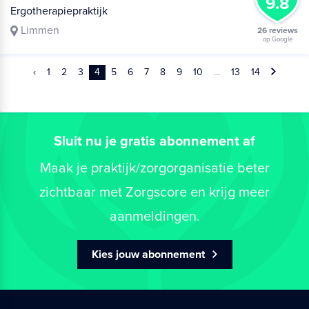
9.8
Ergotherapiepraktijk
Limmen
26 reviews
op Google
‹
1
2
3
4
5
6
7
8
9
10
...
13
14
Sluit nu je gratis abonnement af
Maak je praktijk/zorgorganisatie beter
zichtbaar met Zorgscore en krijg meer
aanmeldingen.
Kies jouw abonnement