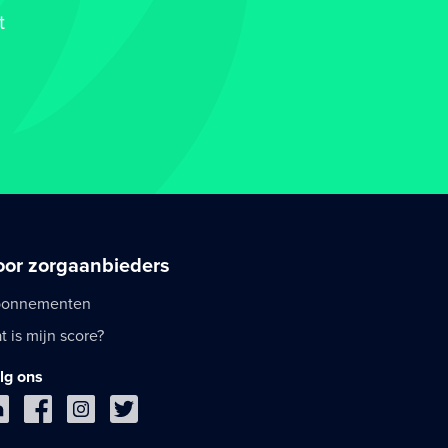
t
oor zorgaanbieders
onnementen
t is mijn score?
lg ons