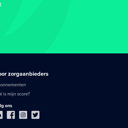
t
oor zorgaanbieders
onnementen
t is mijn score?
lg ons