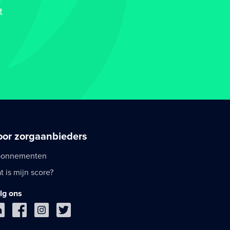
t
oor zorgaanbieders
onnementen
t is mijn score?
lg ons