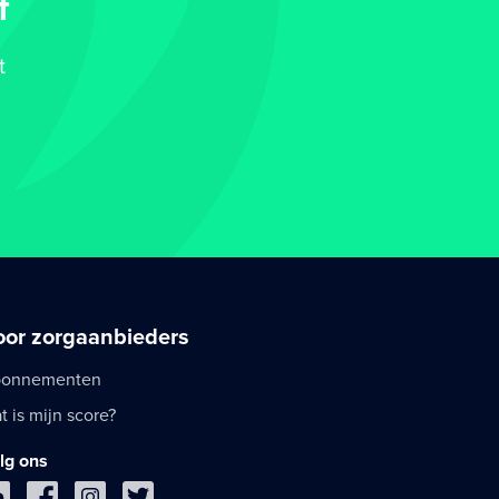
f
t
oor zorgaanbieders
onnementen
t is mijn score?
lg ons