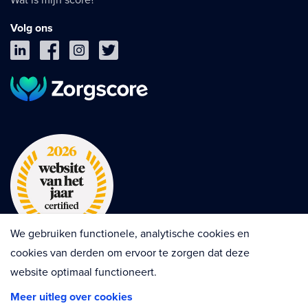
Volg ons
We gebruiken functionele, analytische cookies en
cookies van derden om ervoor te zorgen dat deze
website optimaal functioneert.
Privacy
Cookies
Disclaimer
Meer uitleg over cookies
Algemene voorwaarden
Contractvoorwaarden