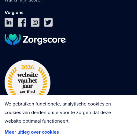
Volg ons
We gebruiken functionele, analytische cookies en
cookies van derden om ervoor te zorgen dat deze
website optimaal functioneert.
Privacy
Cookies
Disclaimer
Meer uitleg over cookies
Algemene voorwaarden
Contractvoorwaarden