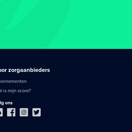
oor zorgaanbieders
onnementen
t is mijn score?
lg ons