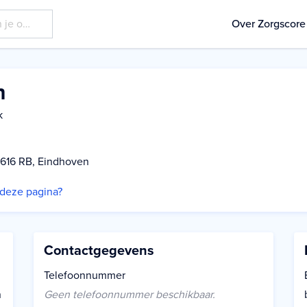
Over Zorgscore
h
k
5616 RB, Eindhoven
p deze pagina?
Contactgegevens
Telefoonnummer
n
Geen telefoonnummer beschikbaar.