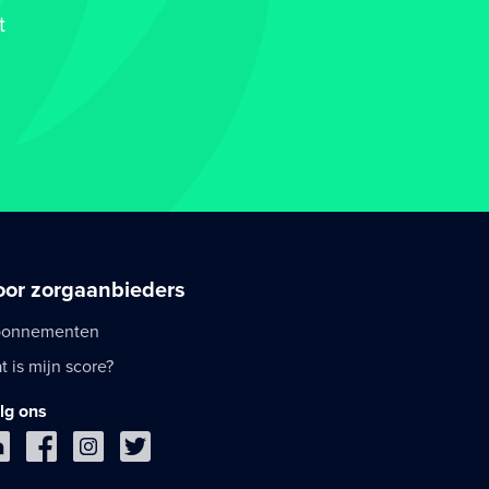
t
oor zorgaanbieders
onnementen
t is mijn score?
lg ons