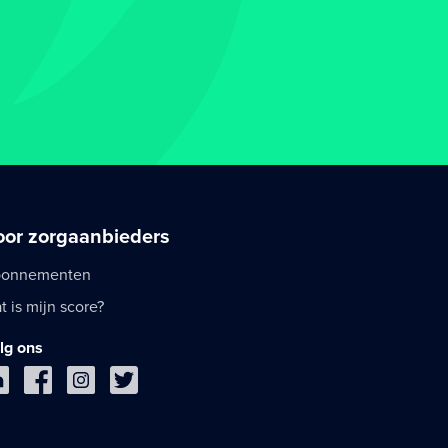
oor zorgaanbieders
onnementen
t is mijn score?
lg ons