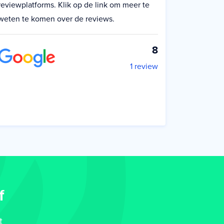
reviewplatforms. Klik op de link om meer te
weten te komen over de reviews.
8
1 review
f
t