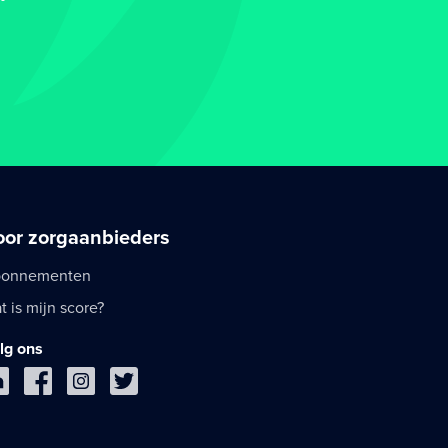
oor zorgaanbieders
onnementen
t is mijn score?
lg ons