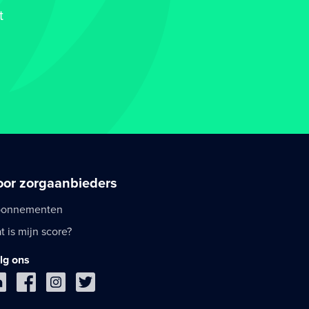
t
oor zorgaanbieders
onnementen
t is mijn score?
lg ons