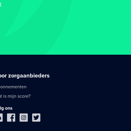
t
oor zorgaanbieders
onnementen
t is mijn score?
lg ons