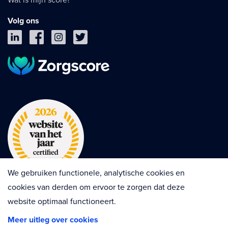
Volg ons
We gebruiken functionele, analytische cookies en
cookies van derden om ervoor te zorgen dat deze
website optimaal functioneert.
Privacy
Cookies
Disclaimer
Meer uitleg over cookies
Algemene voorwaarden
Contractvoorwaarden