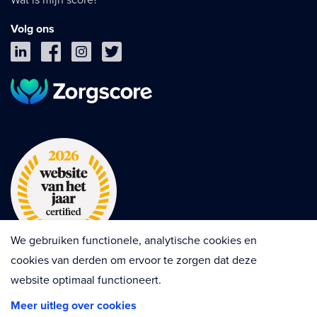
Volg ons
We gebruiken functionele, analytische cookies en
cookies van derden om ervoor te zorgen dat deze
website optimaal functioneert.
Privacy
Cookies
Disclaimer
Meer uitleg over cookies
Algemene voorwaarden
Contractvoorwaarden