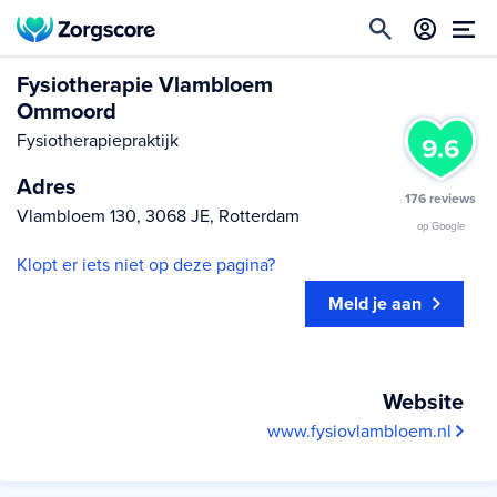
Fysiotherapie Vlambloem
Ommoord
Fysiotherapiepraktijk
9.6
Adres
176 reviews
Vlambloem 130, 3068 JE, Rotterdam
op Google
Klopt er iets niet op deze pagina?
Meld je aan
Website
www.fysiovlambloem.nl