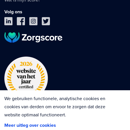
Volg ons
We gebruiken functionele, analytische cookies en
cookies van derden om ervoor te zorgen dat deze
website optimaal functioneert.
Privacy
Cookies
Disclaimer
Meer uitleg over cookies
Algemene voorwaarden
Contractvoorwaarden