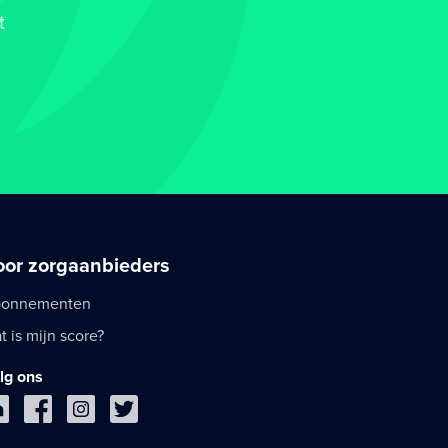
t
oor zorgaanbieders
onnementen
t is mijn score?
lg ons