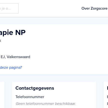
Over Zorgscore
apie NP
k
4 EJ, Valkenswaard
p deze pagina?
Contactgegevens
Telefoonnummer
Geen telefoonnummer beschikbaar.