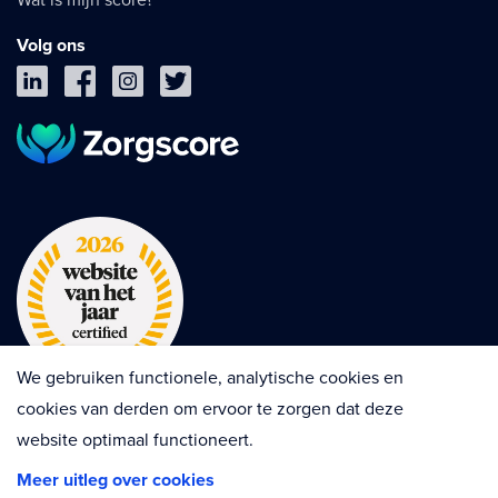
Volg ons
We gebruiken functionele, analytische cookies en
cookies van derden om ervoor te zorgen dat deze
website optimaal functioneert.
Privacy
Cookies
Disclaimer
Meer uitleg over cookies
Algemene voorwaarden
Contractvoorwaarden