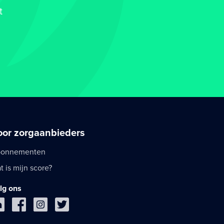
t
oor zorgaanbieders
onnementen
t is mijn score?
lg ons