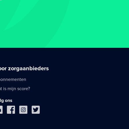
oor zorgaanbieders
onnementen
t is mijn score?
lg ons