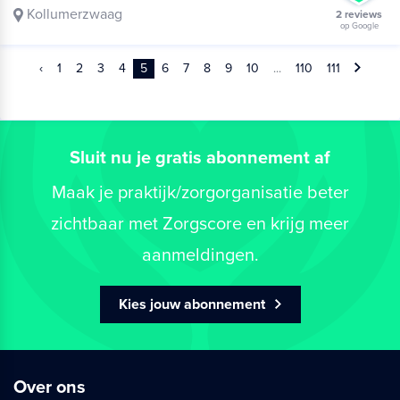
Kollumerzwaag
2 reviews
op Google
‹
1
2
3
4
5
6
7
8
9
10
...
110
111
Sluit nu je gratis abonnement af
Maak je praktijk/zorgorganisatie beter
zichtbaar met Zorgscore en krijg meer
aanmeldingen.
Kies jouw abonnement
Over ons