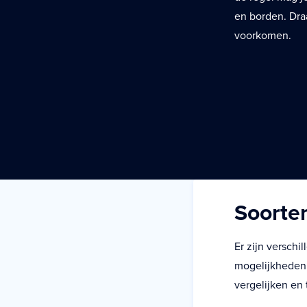
en borden. Dra
voorkomen.
Soorte
Er zijn versch
mogelijkheden 
vergelijken en