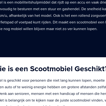
 is een mobiliteitshulpmiddel dat rijdt op een accu en vaak drie
eenvoudig te besturen met een stuur en gashendel. De snelheid k
 km/u, afhankelijk van het model. Ook is het een rollend zorgvo
t fietspad of voetpad kunt rijden. Dit maakt een scootmobiel ee
e nog mobiel willen blijven maar niet zo ver kunnen lopen.
ie is een Scootmobiel Geschikt
l is geschikt voor personen die niet lang kunnen lopen, moeit
en auto of te weinig energie hebben om grotere afstanden zelfs
enk aan senioren, mensen met een handicap of mensen die her
et is belangrijk om te kijken naar de juiste scootmobiel vinden, 