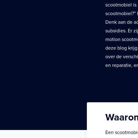
scootmobiel is
scootmobiel?” 
Denk aan de ac
subsidies. Er 
motion scootmo
deze blog krijg
over de versch
en reparatie, 
Waarom
Een scootmobie