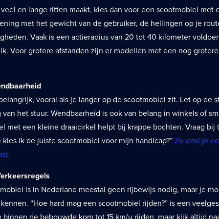
e veel en lange ritten maakt, kies dan voor een scootmobiel met 
ening met het gewicht van de gebruiker, de hellingen op je rout
heden. Vaak is een actieradius van 20 tot 40 kilometer voldoe
uik. Voor grotere afstanden zijn er modellen met een nog groter
endbaarheid
belangrijk, vooral als je langer op de scootmobiel zit. Let op de s
g van het stuur. Wendbaarheid is ook van belang in winkels of s
 met een kleine draaicirkel helpt bij krappe bochten. Vraag bij 
e kies ik de juiste scootmobiel voor mijn handicap?”
Zo vind je ee
ast.
Verkeersregels
mobiel is in Nederland meestal geen rijbewijs nodig, maar je mo
 kennen. “Hoe hard mag een scootmobiel rijden?” is een veelgest
 binnen de bebouwde kom tot 15 km/u rijden, maar kijk altijd naa