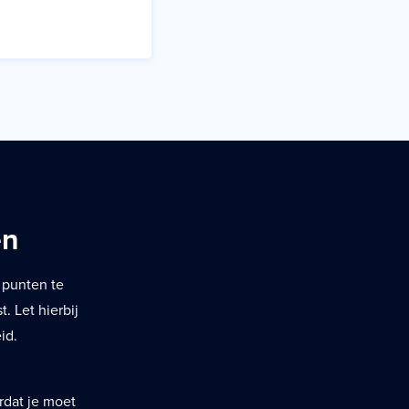
en
 punten te
. Let hierbij
id.
rdat je moet