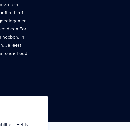
en van een
oeften heeft.
rgoedingen en
beeld een For
n hebben. In
n. Je leest
 van onderhoud
liteit. Het is