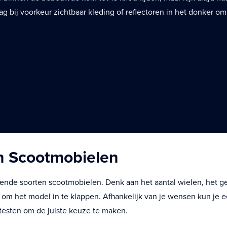
ag bij voorkeur zichtbaar kleding of reflectoren in het donker o
n Scootmobielen
illende soorten scootmobielen. Denk aan het aantal wielen, het g
om het model in te klappen. Afhankelijk van je wensen kun je 
 testen om de juiste keuze te maken.