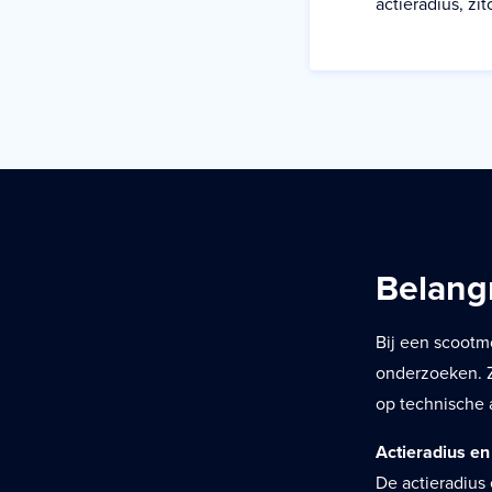
actieradius, zi
Belang
Bij een scootm
onderzoeken. Zo
op technische 
Actieradius e
De actieradius