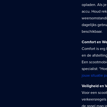
opladen. Als j
accu. Houd rek
weersomstandig
dagelijks gebr
beschikbaar.
Comfort en W
Comfort is erg 
en de afstellin
Een scootmobiel
specialist: “Ho
jouw situatie p
Veiligheid en 
Voor een scoot
verkeersregels
de regel mag je