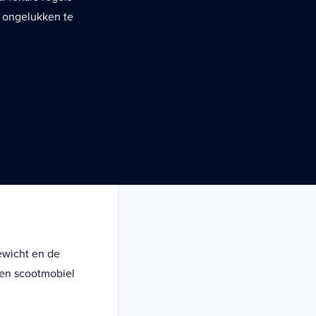
m ongelukken te
ewicht en de
een scootmobiel