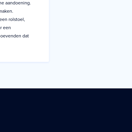
che aandoening.
 maken.
en rolstoel,
or een
ehoevenden dat