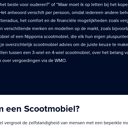
 het beste voor ouderen?” of “Waar moet ik op letten bij het kop
Het antwoord verschilt per persoon, omdat iedereen andere beh
tieradius, het comfort en de financiële mogelijkheden zoals ve
zijn verschillende merken en modellen op de markt, zoals bijvoor
biel of een Nipponia scootmobiel, die elk hun eigen pluspunte
 je overzichtelijk scootmobiel advies om de juiste keuze te make
illen tussen een 3-wiel en 4-wiel scootmobiel, over het belang
en over vergoedingen via de WMO.
 een Scootmobiel?
l vergroot de zelfstandigheid van mensen met een beperkte mobi