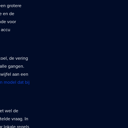
een grotere
e en de
nde voor
e accu
toel, de vering
malle gangen.
twijfel aan een
n model dat bij
et wel de
elde vraag. In
r lokale regels