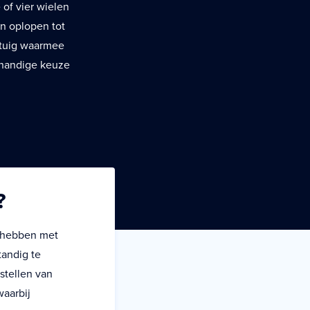
 of vier wielen
an oplopen tot
ertuig waarmee
n handige keuze
?
e hebben met
tandig te
stellen van
waarbij