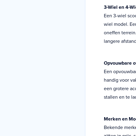
3-Wiel en 4-Wi
Een 3-wiel sco
wiel model. Een
oneffen terrein.
langere afstan
Opvouwbare of
Een opvouwbare
handig voor vak
een grotere ac
stallen en te l
Merken en Mo
Bekende merken