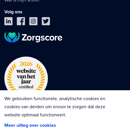
Volg ons
We gebruiken functionele, analytische cookies en
cookies van derden om ervoor te zorgen dat deze
website optimaal functioneert.
Privacy
Cookies
Disclaimer
Meer uitleg over cookies
Algemene voorwaarden
Contractvoorwaarden