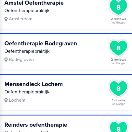
Amstel Oefentherapie
8
Oefentherapiepraktijk
Amsterdam
2 reviews
op Google
Oefentherapie Bodegraven
8
Oefentherapiepraktijk
Bodegraven
2 reviews
op Google
Mensendieck Lochem
8
Oefentherapiepraktijk
Lochem
1 review
op Google
Reinders oefentherapie
8