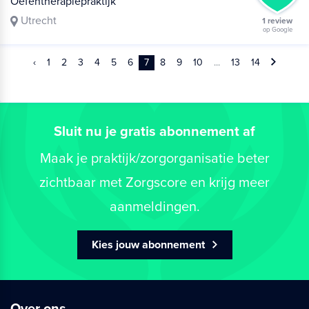
Oefentherapiepraktijk
Utrecht
1 review
op Google
‹
1
2
3
4
5
6
7
8
9
10
...
13
14
Sluit nu je gratis abonnement af
Maak je praktijk/zorgorganisatie beter
zichtbaar met Zorgscore en krijg meer
aanmeldingen.
Kies jouw abonnement
Over ons