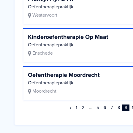
Oefentherapiepraktijk
Westervoort
Kinderoefentherapie Op Maat
Oefentherapiepraktijk
Enschede
Oefentherapie Moordrecht
Oefentherapiepraktijk
Moordrecht
‹
1
2
...
5
6
7
8
9