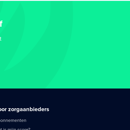
f
t
oor zorgaanbieders
onnementen
t is mijn score?