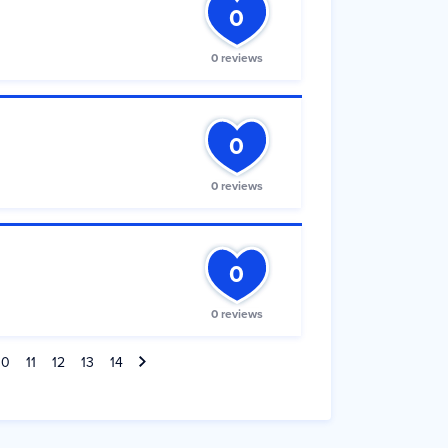
0
0 reviews
0
0 reviews
0
0 reviews
10
11
12
13
14