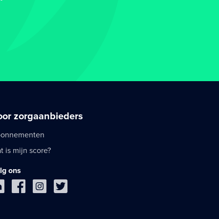
oor zorgaanbieders
onnementen
t is mijn score?
lg ons