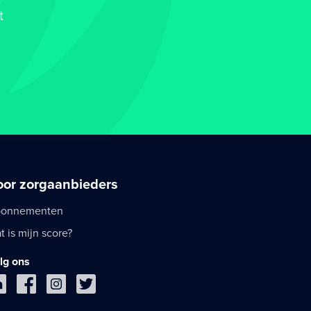
t
oor zorgaanbieders
onnementen
t is mijn score?
lg ons