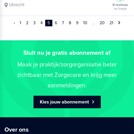
Utrecht
9 reviews
op Google
‹
1
2
3
4
5
6
7
8
9
10
...
20
21
Sluit nu je gratis abonnement af
Maak je praktijk/zorgorganisatie beter
zichtbaar met Zorgscore en krijg meer
aanmeldingen.
Kies jouw abonnement
Over ons