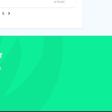
op Google
5
f
t