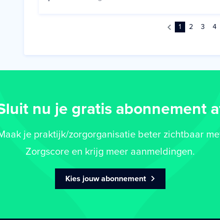
1
2
3
4
Sluit nu je gratis abonnement a
Maak je praktijk/zorgorganisatie beter zichtbaar me
Zorgscore en krijg meer aanmeldingen.
Kies jouw abonnement