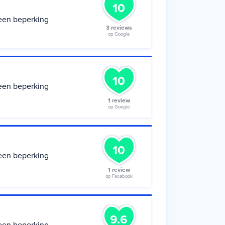
10
een beperking
3 reviews
op Google
10
een beperking
1 review
op Google
10
een beperking
1 review
op Facebook
9.6