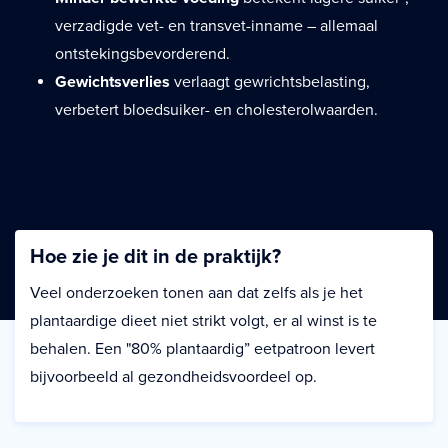
verzadigde vet- en transvet-inname – allemaal
ontstekingsbevorderend.
Gewichtsverlies
verlaagt gewrichtsbelasting,
verbetert bloedsuiker- en cholesterolwaarden.
Hoe zie je dit in de praktijk?
Veel onderzoeken tonen aan dat zelfs als je het
plantaardige dieet niet strikt volgt, er al winst is te
behalen. Een "80% plantaardig” eetpatroon levert
bijvoorbeeld al gezondheidsvoordeel op.