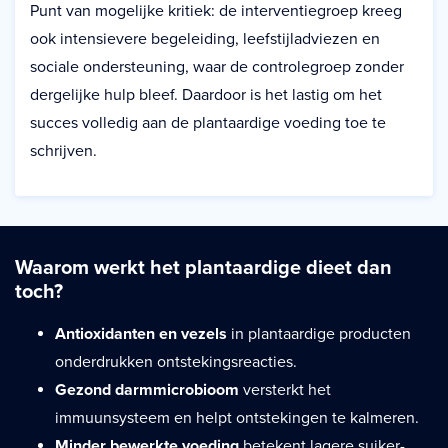
Punt van mogelijke kritiek: de interventiegroep kreeg
ook intensievere begeleiding, leefstijladviezen en
sociale ondersteuning, waar de controlegroep zonder
dergelijke hulp bleef. Daardoor is het lastig om het
succes volledig aan de plantaardige voeding toe te
schrijven.
Waarom werkt het plantaardige dieet dan
toch?
Antioxidanten en vezels
in plantaardige producten
onderdrukken ontstekingsreacties.
Gezond darmmicrobioom
versterkt het
immuunsysteem en helpt ontstekingen te kalmeren.
Minder bewerkte voeding
betekent lagere suiker-,