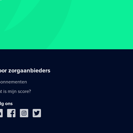
oor zorgaanbieders
onnementen
t is mijn score?
lg ons