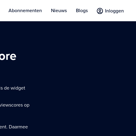
Abonnementen
Nieuws
Blogs
Inloggen
ore
is de widget
eviewscores op
ment. Daarmee