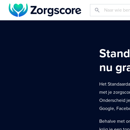
Stand
nu gra
Het Standaarda
met je zorgsco
Onderscheid je
Google, Facebo
Behalve met on
krijg je een to