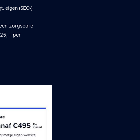
gt, eigen (SEO-)
 een zorgscore
25, - per