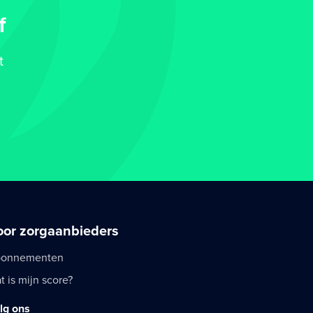
f
t
oor zorgaanbieders
onnementen
t is mijn score?
lg ons