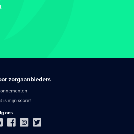
t
oor zorgaanbieders
onnementen
t is mijn score?
lg ons