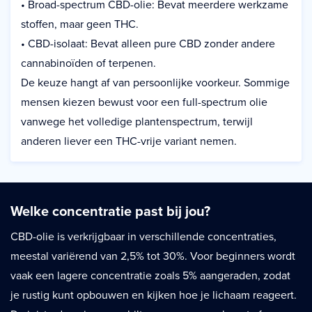
• Broad-spectrum CBD-olie: Bevat meerdere werkzame
stoffen, maar geen THC.
• CBD-isolaat: Bevat alleen pure CBD zonder andere
cannabinoïden of terpenen.
De keuze hangt af van persoonlijke voorkeur. Sommige
mensen kiezen bewust voor een full-spectrum olie
vanwege het volledige plantenspectrum, terwijl
anderen liever een THC-vrije variant nemen.
Welke concentratie past bij jou?
CBD-olie is verkrijgbaar in verschillende concentraties,
meestal variërend van 2,5% tot 30%. Voor beginners wordt
vaak een lagere concentratie zoals 5% aangeraden, zodat
je rustig kunt opbouwen en kijken hoe je lichaam reageert.