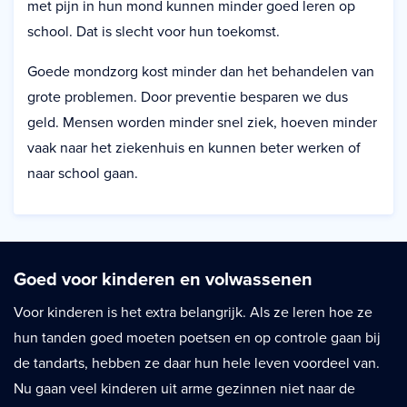
met pijn in hun mond kunnen minder goed leren op
school. Dat is slecht voor hun toekomst.
Goede mondzorg kost minder dan het behandelen van
grote problemen. Door preventie besparen we dus
geld. Mensen worden minder snel ziek, hoeven minder
vaak naar het ziekenhuis en kunnen beter werken of
naar school gaan.
Goed voor kinderen en volwassenen
Voor kinderen is het extra belangrijk. Als ze leren hoe ze
hun tanden goed moeten poetsen en op controle gaan bij
de tandarts, hebben ze daar hun hele leven voordeel van.
Nu gaan veel kinderen uit arme gezinnen niet naar de