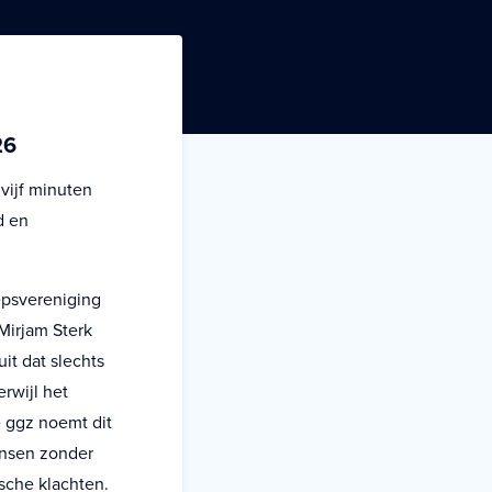
26
vijf minuten
d en
epsvereniging
Mirjam Sterk
it dat slechts
rwijl het
e ggz noemt dit
ensen zonder
sche klachten.