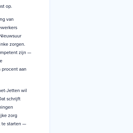
st op.
ing van
ewerkers
 Nieuwsuur
linke zorgen.
ompetent zijn —
de
n procent aan
et-Jetten wil
t schrijft
ningen
jke zorg
 te starten —