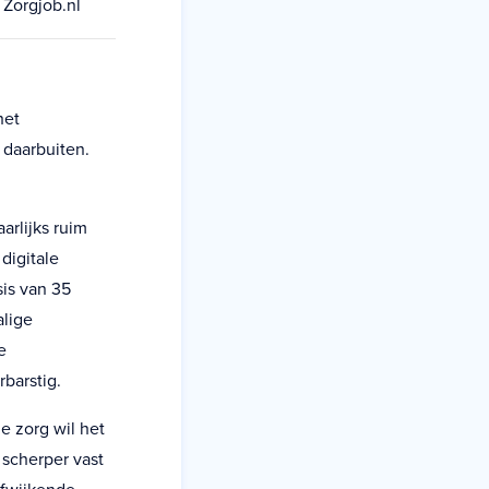
 Zorgjob.nl
het
 daarbuiten.
arlijks ruim
digitale
sis van 35
alige
e
barstig.
e zorg wil het
 scherper vast