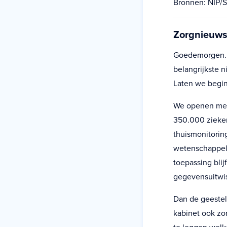
Bronnen: NIP/Sk
Zorgnieuws
Goedemorgen. U
belangrijkste 
Laten we begi
We openen met 
350.000 zieken
thuismonitorin
wetenschappeli
toepassing bli
gegevensuitwis
Dan de geestel
kabinet ook zo