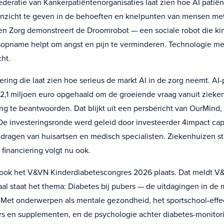
deratie van Kankerpatiëntenorganisaties laat zien hoe AI patië
inzicht te geven in de behoeften en knelpunten van mensen met
 en Zorg demonstreert de Droomrobot — een sociale robot die ki
opname helpt om angst en pijn te verminderen. Technologie me
ht.
ring die laat zien hoe serieus de markt AI in de zorg neemt. AI-
2,1 miljoen euro opgehaald om de groeiende vraag vanuit zieke
ng te beantwoorden. Dat blijkt uit een persbericht van OurMind
De investeringsronde werd geleid door investeerder 4impact capi
jdragen van huisartsen en medisch specialisten. Ziekenhuizen st
financiering volgt nu ook.
ook het V&VN Kinderdiabetescongres 2026 plaats. Dat meldt V
aal staat het thema: Diabetes bij pubers — de uitdagingen in de
 Met onderwerpen als mentale gezondheid, het sportschool-effec
rs en supplementen, en de psychologie achter diabetes-monitor