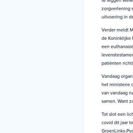
te leggen welk
zorgverlening 
uitvoering in de
Verder meldt M
de Koninklijke
een euthanasie
levenstestamen
patiënten richt
Vandaag organi
het ministerie 
van vandaag na
samen. Want zo
Tot slot een li
covid dit jaar 
GroenLinks-Pvd