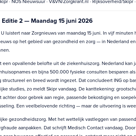
ipr · NOS Nieuwsuur · V&VN/Zorgkrant.nl · Rijksoverheid/Skipr ·
 Editie 2 — Maandag 15 juni 2026
 luistert naar Zorgnieuws van maandag 15 juni. In vijf minuten 
nieuws op het gebied van gezondheid en zorg — in Nederland en
nnen.
een opvallende belofte uit de ziekenhuiszorg. Nederland kan ja
huisopnames en bijna 500.000 fysieke consulten besparen als 
g structureel en breed wordt ingezet. Dat concludeert ING op ba
jke studies, zo meldt Skipr vandaag. De kanttekening: grootsch
jft achter door gebrek aan regie, passende bekostiging en soepel
seling. Een veelbelovende richting — maar de uitvoering is weer
ijke gezondheidszorg. Met het wettelijk vastleggen van passend
rgfraude aanpakken. Dat schrijft Medisch Contact vandaag. Door