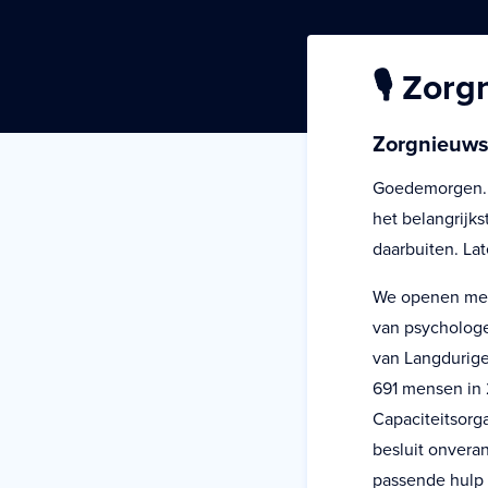
🎙️ Zor
Zorgnieuws 
Goedemorgen. U
het belangrijk
daarbuiten. La
We openen met 
van psychologe
van Langdurige 
691 mensen in 
Capaciteitsorga
besluit onvera
passende hulp 