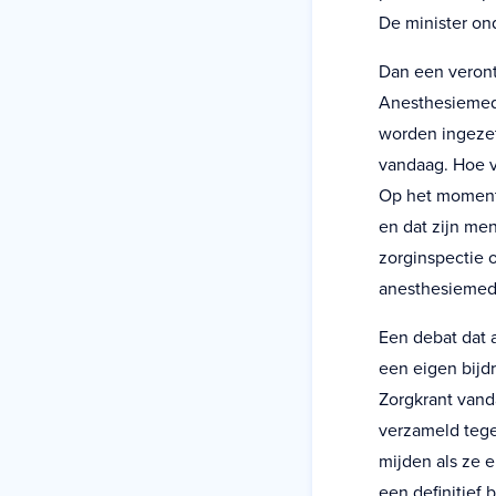
De minister on
Dan een veront
Anesthesiemede
worden ingezet
vandaag. Hoe va
Op het moment 
en dat zijn me
zorginspectie o
anesthesiemede
Een debat dat 
een eigen bijd
Zorgkrant vand
verzameld tege
mijden als ze e
een definitief b