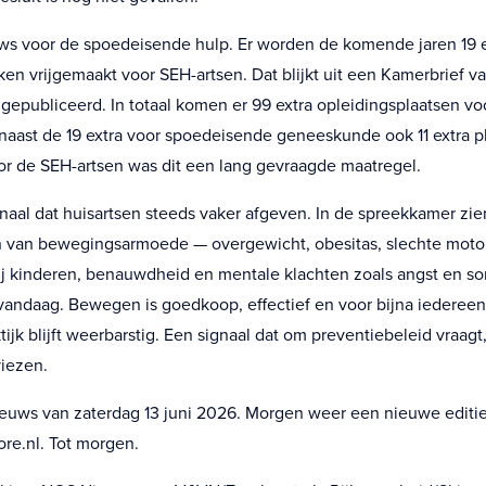
s voor de spoedeisende hulp. Er worden de komende jaren 19 e
en vrijgemaakt voor SEH-artsen. Dat blijkt uit een Kamerbrief va
 gepubliceerd. In totaal komen er 99 extra opleidingsplaatsen v
 naast de 19 extra voor spoedeisende geneeskunde ook 11 extra 
or de SEH-artsen was dit een lang gevraagde maatregel.
gnaal dat huisartsen steeds vaker afgeven. In de spreekkamer zien
 van bewegingsarmoede — overgewicht, obesitas, slechte moto
ij kinderen, benauwdheid en mentale klachten zoals angst en s
vandaag. Bewegen is goedkoop, effectief en voor bijna iedereen
ijk blijft weerbarstig. Een signaal dat om preventiebeleid vraagt
viezen.
euws van zaterdag 13 juni 2026. Morgen weer een nieuwe editie
ore.nl. Tot morgen.