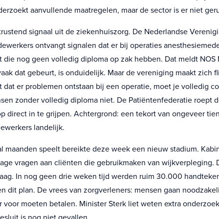
derzoekt aanvullende maatregelen, maar de sector is er niet geru
rustend signaal uit de ziekenhuiszorg. De Nederlandse Verenig
werkers ontvangt signalen dat er bij operaties anesthesiemed
 die nog geen volledig diploma op zak hebben. Dat meldt NOS
ak dat gebeurt, is onduidelijk. Maar de vereniging maakt zich f
dat er problemen ontstaan bij een operatie, moet je volledig c
nsen zonder volledig diploma niet. De Patiëntenfederatie roept 
p direct in te grijpen. Achtergrond: een tekort van ongeveer tie
werkers landelijk.
al maanden speelt bereikte deze week een nieuw stadium. Kabin
rage vragen aan cliënten die gebruikmaken van wijkverpleging. Da
aag. In nog geen drie weken tijd werden ruim 30.000 handteke
n dit plan. De vrees van zorgverleners: mensen gaan noodzakeli
r voor moeten betalen. Minister Sterk liet weten extra onderzoek
esluit is nog niet gevallen.