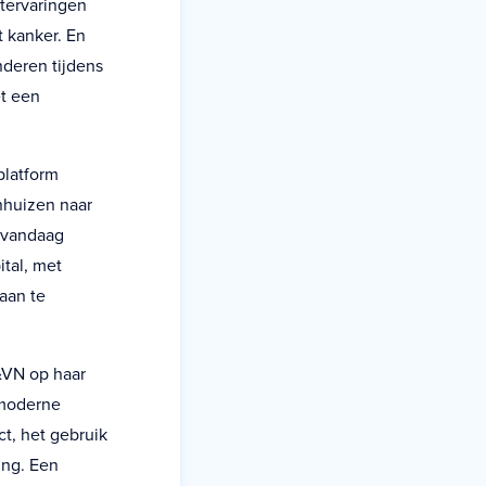
ntervaringen
 kanker. En
nderen tijdens
t een
platform
nhuizen naar
, vandaag
tal, met
aan te
&VN op haar
 moderne
t, het gebruik
ing. Een