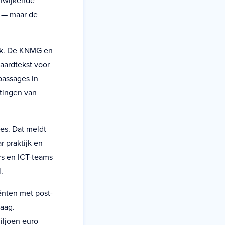
afwijkende
t — maar de
ijk. De KNMG en
aardtekst voor
passages in
tingen van
es. Dat meldt
r praktijk en
rs en ICT-teams
.
iënten met post-
daag.
iljoen euro