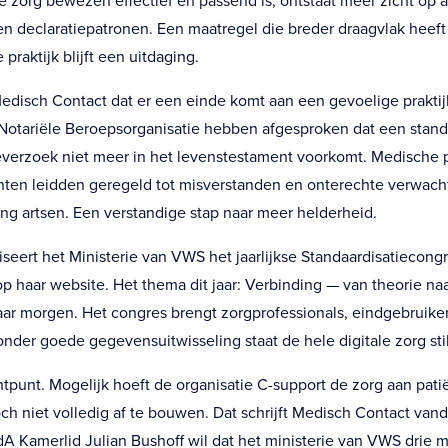
e zorg bewezen effectief en passend is, ontstaat meer zicht op 
en declaratiepatronen. Een maatregel die breder draagvlak heef
 praktijk blijft een uitdaging.
edisch Contact dat er een einde komt aan een gevoelige prakt
 Notariële Beroepsorganisatie hebben afgesproken dat een stand
verzoek niet meer in het levenstestament voorkomt. Medische 
ten leidden geregeld tot misverstanden en onterechte verwach
ing artsen. Een verstandige stap naar meer helderheid.
seert het Ministerie van VWS het jaarlijkse Standaardisatiecongr
op haar website. Het thema dit jaar: Verbinding — van theorie naa
ar morgen. Het congres brengt zorgprofessionals, eindgebruike
nder goede gegevensuitwisseling staat de hele digitale zorg stil
chtpunt. Mogelijk hoeft de organisatie C-support de zorg aan pat
toch niet volledig af te bouwen. Dat schrijft Medisch Contact van
A Kamerlid Julian Bushoff wil dat het ministerie van VWS drie m