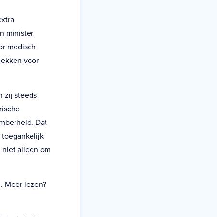
xtra
n minister
oor medisch
plekken voor
 zij steeds
rische
omberheid. Dat
 toegankelijk
, niet alleen om
. Meer lezen?