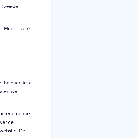
e Tweede
e. Meer lezen?
t belangrijkste
Laten we
 meer urgentie
over de
 website. De