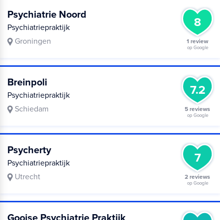
Psychiatrie Noord
8
Psychiatriepraktijk
Groningen
1 review
op Google
Breinpoli
7.2
Psychiatriepraktijk
Schiedam
5 reviews
op Google
Psycherty
7
Psychiatriepraktijk
Utrecht
2 reviews
op Google
Gooise Psychiatrie Praktijk