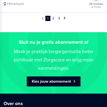
Hilversum
25 reviews
op Google
1
2
3
Sluit nu je gratis abonnement af
Maak je praktijk/zorgorganisatie beter
zichtbaar met Zorgscore en krijg meer
aanmeldingen.
Kies jouw abonnement
Over ons